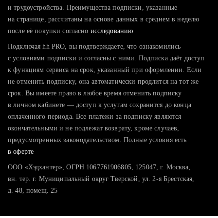
тратите много времени на поиск и вручную поднимаете
и трудоустройства. Преимущества подписки, указанные
резюме
на странице, рассчитаны на основе данных в среднем в неделю
после её покупки согласно
хотите сравнить себя с конкурентами и оценить шансы
исследованию
Подключая hh PRO, вы подтверждаете, что ознакомились
с условиями подписки и согласны с ними. Подписка даёт доступ
к функциям сервиса на срок, указанный при оформлении. Если
не отменить подписку, она автоматически продлится на тот же
срок. Вы имеете право в любое время отменить подписку
в личном кабинете — доступ к услугам сохранится до конца
оплаченного периода. Все платежи за подписку являются
окончательными и не подлежат возврату, кроме случаев,
предусмотренных законодательством. Полные условия есть
в оферте
ООО «Хэдхантер», ОГРН 1067761906805, 125047, г. Москва,
вн. тер. г. Муниципальный округ Тверской, ул. 2-я Брестская,
д. 48, помещ. 25