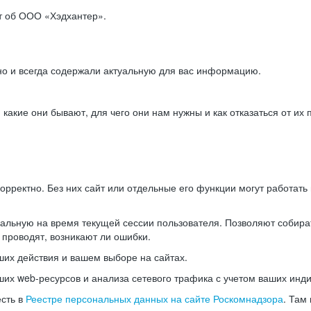
ет об ООО «Хэдхантер».
но и всегда содержали актуальную для вас информацию.
акие они бывают, для чего они нам нужны и как отказаться от их 
рректно. Без них сайт или отдельные его функции могут работат
альную на время текущей сессии пользователя. Позволяют собира
 проводят, возникают ли ошибки.
их действия и вашем выборе на сайтах.
х web-ресурсов и анализа сетевого трафика с учетом ваших инд
есть в
Реестре персональных данных на сайте Роскомнадзора
. Там