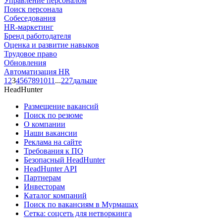
Управление персоналом
Поиск персонала
Собеседования
HR-маркетинг
Бренд работодателя
Оценка и развитие навыков
Трудовое право
Обновления
Автоматизация HR
1
2
3
4
5
6
7
8
9
10
11
...
227
дальше
HeadHunter
Размещение вакансий
Поиск по резюме
О компании
Наши вакансии
Реклама на сайте
Требования к ПО
Безопасный HeadHunter
HeadHunter API
Партнерам
Инвесторам
Каталог компаний
Поиск по вакансиям в Мурмашах
Сетка: соцсеть для нетворкинга