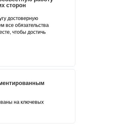
их сторон
угу достоверную
м все обязательства
сте, чтобы достичь
аментированным
ованы на ключевых