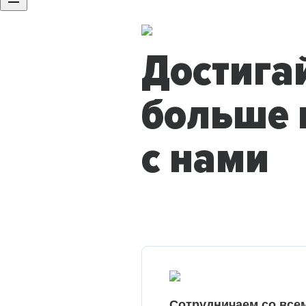
Достига
больше 
с нами
Сотрудничаем со все