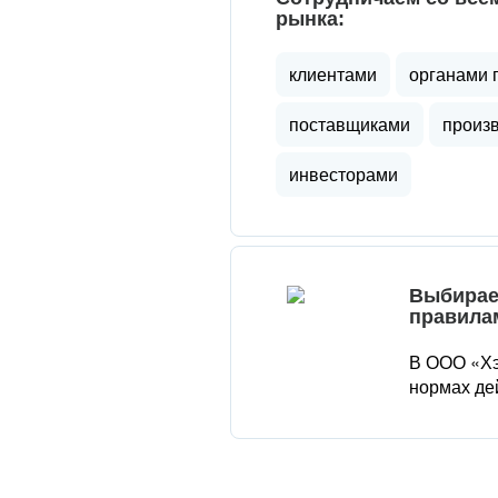
рынка:
клиентами
органами 
поставщиками
произ
инвесторами
Выбирае
правила
В ООО «Хэ
нормах де