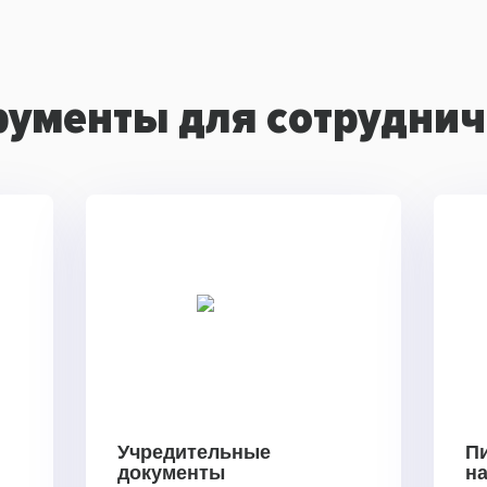
рументы для сотруднич
Учредительные
П
документы
н