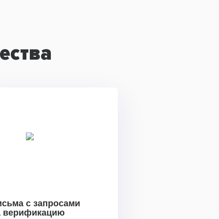
ества
исьма с запросами
а верификацию