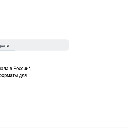
цсети
ала в России*,
 форматы для